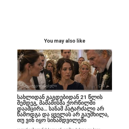
You may also like
დაუკატეგორიზებული
0
სახლიდან გაგდებიდან 21 წლის
შემდეგ, მამამისმა ქორწილში
დაამცირა… სანამ პატარძალი არ
წამოდგა და ყველას არ გაუმხილა,
თუ ვინ იყო სინამდვილეში