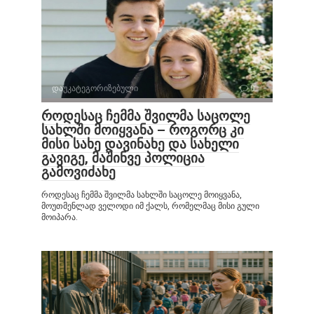
დაუკატეგორიზებული
0
როდესაც ჩემმა შვილმა საცოლე
სახლში მოიყვანა – როგორც კი
მისი სახე დავინახე და სახელი
გავიგე, მაშინვე პოლიცია
გამოვიძახე
როდესაც ჩემმა შვილმა სახლში საცოლე მოიყვანა,
მოუთმენლად ველოდი იმ ქალს, რომელმაც მისი გული
მოიპარა.