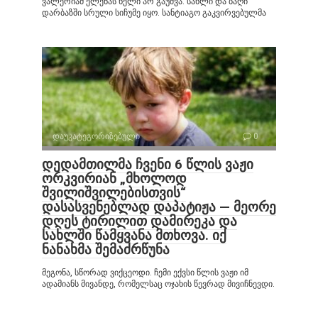
ვალერიამ ელენას ხელი არ გაუშვა. სახლი და ბაღი
დარბაზში სრული სიჩუმე იყო. სანტიაგო გაკვირვებულმა
დაუკატეგორიზებული
0
დედამთილმა ჩვენი 6 წლის ვაჟი
ორკვირიან „მხოლოდ
შვილიშვილებისთვის“
დასასვენებლად დაპატიჟა — მეორე
დღეს ტირილით დამირეკა და
სახლში წამყვანა მთხოვა. იქ
ნანახმა შემაძრწუნა
მეგონა, სწორად ვიქცეოდი. ჩემი ექვსი წლის ვაჟი იმ
ადამიანს მივანდე, რომელსაც ოჯახის წევრად მივიჩნევდი.