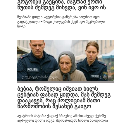
გოგონას გაეცინა, მაგრამ ერთი
წუთის შემდეგ მიხვდა, ვინ იყო ის
წვიმიანი დილა. ავტობუსის გაჩერება ხალხით იყო
გადაჭედილი – ზოგი ქოლგების ქვეშ იყო შეკრებილი,
ზოგი
დაუკატეგორიზებული
0
ბებია, რომელიც იშვიათ ხილს
ცენტიან ფასად ყიდდა, მას შემდეგ
დააკავეს, რაც პოლიციამ მათი
წარმოშობის შესახებ გაიგო
ავსტრიის პატარა ქალაქ ბრაუნაუ ამ ინის ძველ ქუჩაზე
ადრეული დილა იდგა. მდინარიდან ნისლი ამოდიოდა