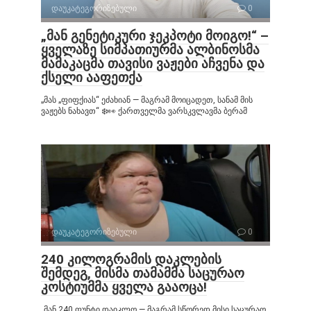
დაუკატეგორიზებული
0
„მან გენეტიკური ჯეკპოტი მოიგო!“ –
ყველაზე სიმპათიურმა ალბინოსმა
მამაკაცმა თავისი ვაჟები აჩვენა და
ქსელი ააფეთქა
„მას „ფიფქიას“ ეძახიან — მაგრამ მოიცადეთ, სანამ მის
ვაჟებს ნახავთ“ ❄️👀 ქართველმა ვარსკვლავმა ბერამ
დაუკატეგორიზებული
0
240 კილოგრამის დაკლების
შემდეგ, მისმა თამამმა საცურაო
კოსტიუმმა ყველა გააოცა!
„მან 240 ფუნტი დაიკლო — მაგრამ სწორედ მისი საცურაო