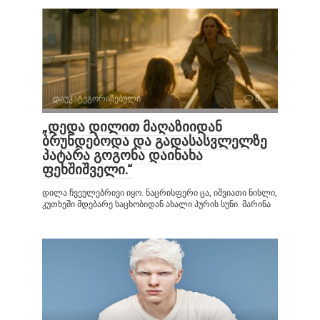
დაუკატეგორიზებული
0
„დედა დილით მაღაზიიდან
ბრუნდებოდა და გადასასვლელზე
პატარა გოგონა დაინახა
ფეხშიშველი.“
დილა ჩვეულებრივი იყო. ნაცრისფერი ცა, იშვიათი ნისლი,
კუთხეში მდებარე საცხობიდან ახალი პურის სუნი. მარინა