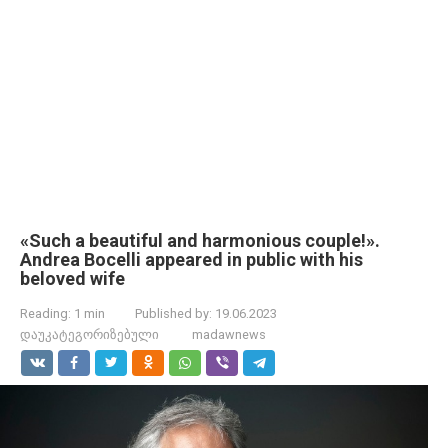
«Such a beautiful and harmonious couple!».
Andrea Bocelli appeared in public with his
beloved wife
Reading:
1 min
Published by:
19.06.2023
დაუკატეგორიზებული
madawnews