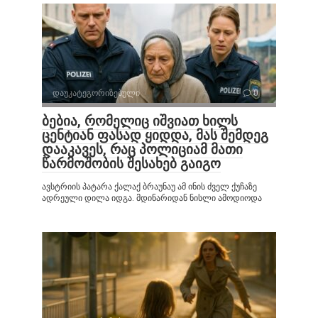
დაუკატეგორიზებული
0
ბებია, რომელიც იშვიათ ხილს
ცენტიან ფასად ყიდდა, მას შემდეგ
დააკავეს, რაც პოლიციამ მათი
წარმოშობის შესახებ გაიგო
ავსტრიის პატარა ქალაქ ბრაუნაუ ამ ინის ძველ ქუჩაზე
ადრეული დილა იდგა. მდინარიდან ნისლი ამოდიოდა