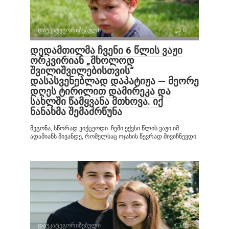
დაუკატეგორიზებული
0
დედამთილმა ჩვენი 6 წლის ვაჟი
ორკვირიან „მხოლოდ
შვილიშვილებისთვის“
დასასვენებლად დაპატიჟა — მეორე
დღეს ტირილით დამირეკა და
სახლში წამყვანა მთხოვა. იქ
ნანახმა შემაძრწუნა
მეგონა, სწორად ვიქცეოდი. ჩემი ექვსი წლის ვაჟი იმ
ადამიანს მივანდე, რომელსაც ოჯახის წევრად მივიჩნევდი.
დაუკატეგორიზებული
0