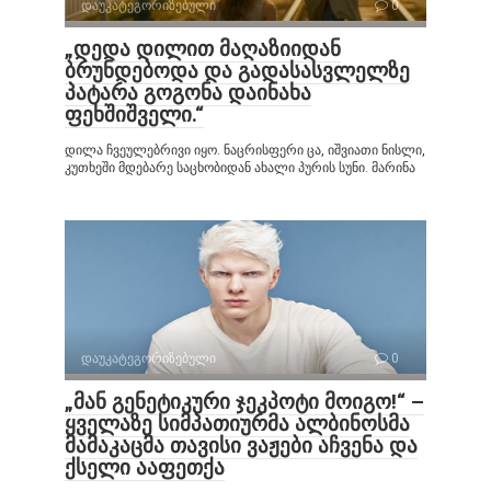
დაუკატეგორიზებული
0
„დედა დილით მაღაზიიდან
ბრუნდებოდა და გადასასვლელზე
პატარა გოგონა დაინახა
ფეხშიშველი.“
დილა ჩვეულებრივი იყო. ნაცრისფერი ცა, იშვიათი ნისლი,
კუთხეში მდებარე საცხობიდან ახალი პურის სუნი. მარინა
დაუკატეგორიზებული
0
„მან გენეტიკური ჯეკპოტი მოიგო!“ –
ყველაზე სიმპათიურმა ალბინოსმა
მამაკაცმა თავისი ვაჟები აჩვენა და
ქსელი ააფეთქა