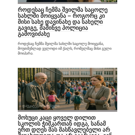
როდესაც ჩემმა შვილმა საცოლე
სახლში მოიყვანა – როგორც კი
მისი სახე დავინახე და სახელი
გავიგე, მაშინვე პოლიცია
გამოვიძახე
როდესაც ჩემმა შვილმა სახლში საცოლე მოიყვანა,
მოუთმენლად ველოდი იმ ქალს, რომელმაც მისი გული
მოიპარა.
დაუკატეგორიზებული
0
მოხუცი კაცი ყოველ დილით
სკოლის ჭიშკართან იდგა, სანამ
ერთ დღეს მას მასწავლებელი არ