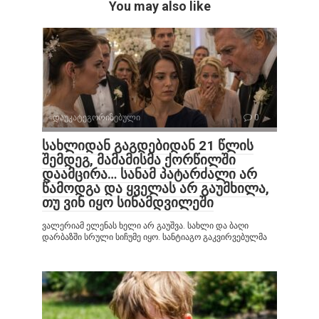
You may also like
დაუკატეგორიზებული
0
სახლიდან გაგდებიდან 21 წლის
შემდეგ, მამამისმა ქორწილში
დაამცირა… სანამ პატარძალი არ
წამოდგა და ყველას არ გაუმხილა,
თუ ვინ იყო სინამდვილეში
ვალერიამ ელენას ხელი არ გაუშვა. სახლი და ბაღი
დარბაზში სრული სიჩუმე იყო. სანტიაგო გაკვირვებულმა