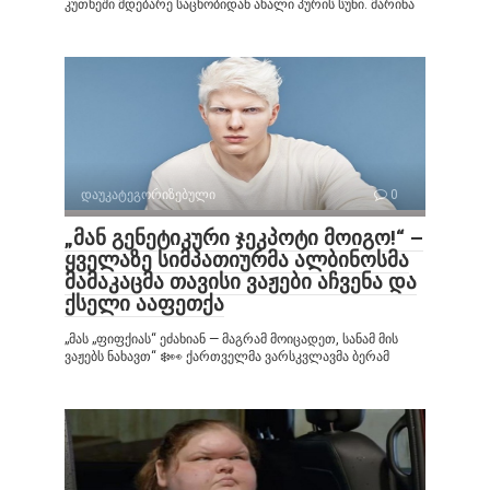
კუთხეში მდებარე საცხობიდან ახალი პურის სუნი. მარინა
დაუკატეგორიზებული
0
„მან გენეტიკური ჯეკპოტი მოიგო!“ –
ყველაზე სიმპათიურმა ალბინოსმა
მამაკაცმა თავისი ვაჟები აჩვენა და
ქსელი ააფეთქა
„მას „ფიფქიას“ ეძახიან — მაგრამ მოიცადეთ, სანამ მის
ვაჟებს ნახავთ“ ❄️👀 ქართველმა ვარსკვლავმა ბერამ