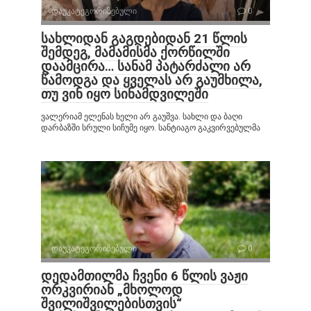
დაუკატეგორიზებული
0
სახლიდან გაგდებიდან 21 წლის
შემდეგ, მამამისმა ქორწილში
დაამცირა… სანამ პატარძალი არ
წამოდგა და ყველას არ გაუმხილა,
თუ ვინ იყო სინამდვილეში
ვალერიამ ელენას ხელი არ გაუშვა. სახლი და ბაღი
დარბაზში სრული სიჩუმე იყო. სანტიაგო გაკვირვებულმა
დაუკატეგორიზებული
0
დედამთილმა ჩვენი 6 წლის ვაჟი
ორკვირიან „მხოლოდ
შვილიშვილებისთვის“