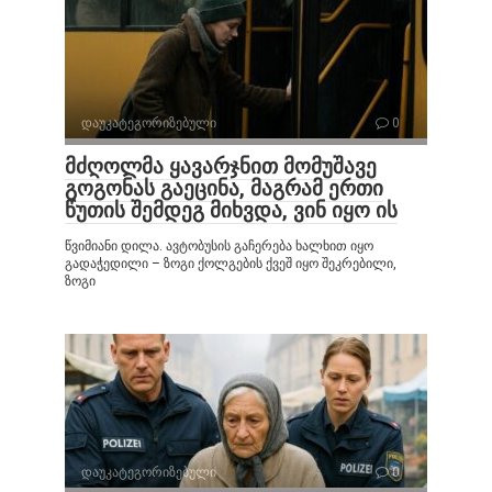
დაუკატეგორიზებული
0
მძღოლმა ყავარჯნით მომუშავე
გოგონას გაეცინა, მაგრამ ერთი
წუთის შემდეგ მიხვდა, ვინ იყო ის
წვიმიანი დილა. ავტობუსის გაჩერება ხალხით იყო
გადაჭედილი – ზოგი ქოლგების ქვეშ იყო შეკრებილი,
ზოგი
დაუკატეგორიზებული
0