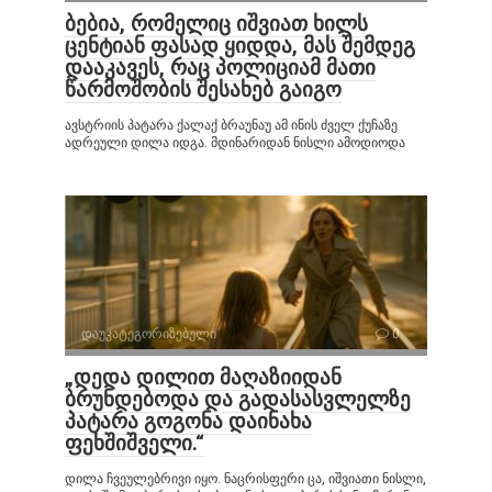
ბებია, რომელიც იშვიათ ხილს
ცენტიან ფასად ყიდდა, მას შემდეგ
დააკავეს, რაც პოლიციამ მათი
წარმოშობის შესახებ გაიგო
ავსტრიის პატარა ქალაქ ბრაუნაუ ამ ინის ძველ ქუჩაზე
ადრეული დილა იდგა. მდინარიდან ნისლი ამოდიოდა
დაუკატეგორიზებული
0
„დედა დილით მაღაზიიდან
ბრუნდებოდა და გადასასვლელზე
პატარა გოგონა დაინახა
ფეხშიშველი.“
დილა ჩვეულებრივი იყო. ნაცრისფერი ცა, იშვიათი ნისლი,