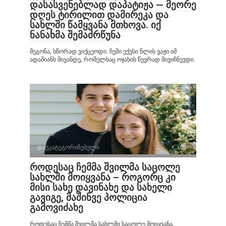
დასასვენებლად დაპატიჟა — მეორე
დღეს ტირილით დამირეკა და
სახლში წამყვანა მთხოვა. იქ
ნანახმა შემაძრწუნა
მეგონა, სწორად ვიქცეოდი. ჩემი ექვსი წლის ვაჟი იმ
ადამიანს მივანდე, რომელსაც ოჯახის წევრად მივიჩნევდი.
დაუკატეგორიზებული
0
როდესაც ჩემმა შვილმა საცოლე
სახლში მოიყვანა – როგორც კი
მისი სახე დავინახე და სახელი
გავიგე, მაშინვე პოლიცია
გამოვიძახე
როდესაც ჩემმა შვილმა სახლში საცოლე მოიყვანა,