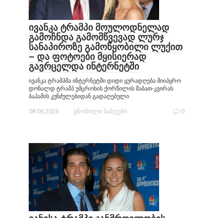
ივანკა ტრამპი მოულოდნელად
გამოჩნდა გამომწვევად ლურჯ
სანაპიროზე გამოწყობილი ლუქით
– და ფოტოები მყისიერად
გავრცელდა ინტერნეტში
ივანკა ტრამპმა ინტერნეტში დიდი ყურადღება მიიპყრო
დონალდ ტრამპ უმცროსის ქორწილის შაბათ-კვირას
ბაჰამის კუნძულებიდან გადაღებული
08.06.2026
ცნობილი სახეები
0