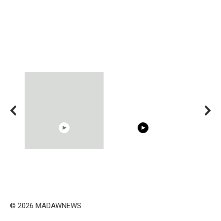
00:54
15:40
Shocking illusion - Pretty
Trying BOLLYWOOD
celebrities turn ugly!
Celebrities REAL MAKEUP
Hacks
© 2026 MADAWNEWS