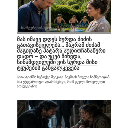
საინტერესოა იცოდე
0
მას იმავე დღეს სურდა ძიძის
გათავისუფლება… მაგრამ ძიძამ
მაგიდაზე პატარა აუდიოჩანაწერი
დადო – და უცებ მიხვდა,
სინამდვილეში ვის სურდა მისი
ტყუპების განცალკევება
სებასტიანმა სუნთქვა შეიკავა. ბავშვის მოვლა ჩამწერიდან
ხმა უტყუარი იყო. „დარწმუნდი, რომ ყველა მომვლელი
არაუგვიანეს