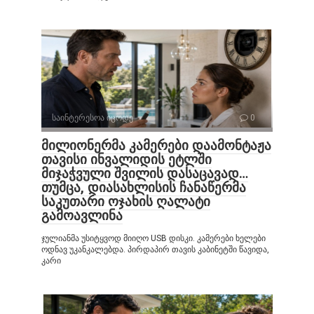
საინტერესოა იცოდე
0
მილიონერმა კამერები დაამონტაჟა
თავისი ინვალიდის ეტლში
მიჯაჭვული შვილის დასაცავად…
თუმცა, დიასახლისის ჩანაწერმა
საკუთარი ოჯახის ღალატი
გამოავლინა
ჯულიანმა უსიტყვოდ მიიღო USB დისკი. კამერები ხელები
ოდნავ უკანკალებდა. პირდაპირ თავის კაბინეტში წავიდა,
კარი