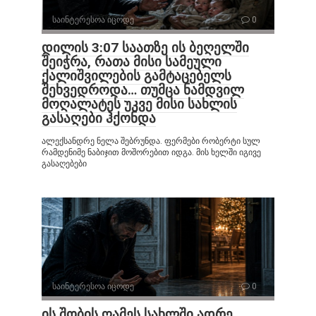
საინტერესოა იცოდე
0
დილის 3:07 საათზე ის ბეღელში
შეიჭრა, რათა მისი სამეული
ქალიშვილების გამტაცებელს
შეხვედროდა… თუმცა ნამდვილ
მოღალატეს უკვე მისი სახლის
გასაღები ჰქონდა
ალექსანდრე ნელა შებრუნდა. ფერმები რობერტი სულ
რამდენიმე ნაბიჯით მოშორებით იდგა. მის ხელში იგივე
გასაღებები
საინტერესოა იცოდე
0
ის შობის ღამეს სახლში ადრე