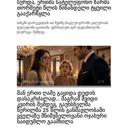
სურდა, ერთმა სატელეფონო ზარმა
თორმეტი წლის წინანდელი ტყუილი
გააქარწყლა
ბანკში დარეკვიდან ათ წუთზე ნაკლებ დროში ვალერიას
ტელეფონი გაითიშა. ჟურნალები ჯერ დედამთილმა
დაურეკა. შემდეგ
საინტერესოა იცოდე
0
მან ერთი ღამე გაყიდა დედის
დასაკრძალად… მაგრამ შვიდი
კვირის შემდეგ, გაუხსნელმა
წერილმა 25 წლის განმავლობაში
ყველაზე მნიშვნელოვანი ოჯახური
საიდუმლო გაამხილა