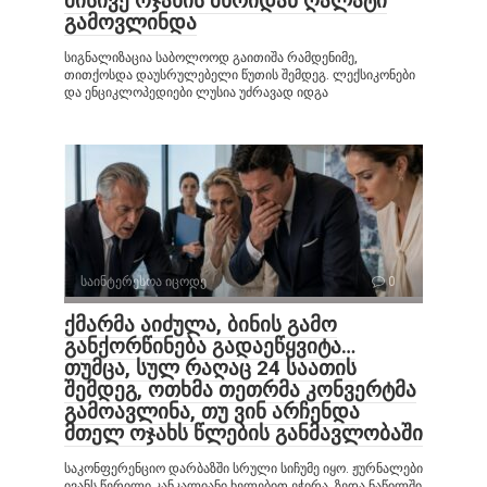
მისივე ოჯახის მხრიდან ღალატი
გამოვლინდა
სიგნალიზაცია საბოლოოდ გაითიშა რამდენიმე,
თითქოსდა დაუსრულებელი წუთის შემდეგ. ლექსიკონები
და ენციკლოპედიები ლუსია უძრავად იდგა
საინტერესოა იცოდე
0
ქმარმა აიძულა, ბინის გამო
განქორწინება გადაეწყვიტა…
თუმცა, სულ რაღაც 24 საათის
შემდეგ, ოთხმა თეთრმა კონვერტმა
გამოავლინა, თუ ვინ არჩენდა
მთელ ოჯახს წლების განმავლობაში
საკონფერენციო დარბაზში სრული სიჩუმე იყო. ჟურნალები
ივანს წერილი კანკალიანი ხელებით ეჭირა. ზედა ნაწილში