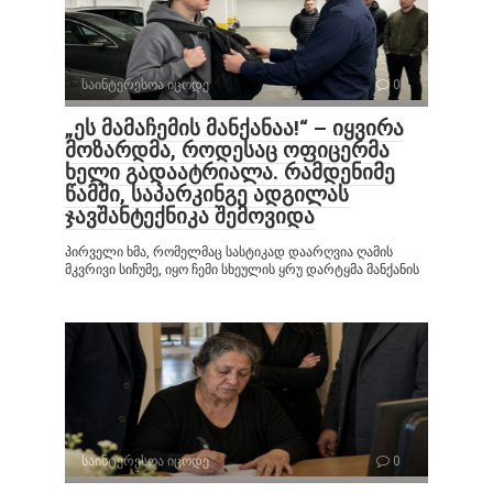
საინტერესოა იცოდე
0
„ეს მამაჩემის მანქანაა!“ – იყვირა
მოზარდმა, როდესაც ოფიცერმა
ხელი გადაატრიალა. რამდენიმე
წამში, საპარკინგე ადგილას
ჯავშანტექნიკა შემოვიდა
პირველი ხმა, რომელმაც სასტიკად დაარღვია ღამის
მკვრივი სიჩუმე, იყო ჩემი სხეულის ყრუ დარტყმა მანქანის
საინტერესოა იცოდე
0