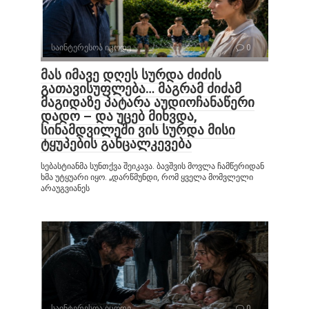
საინტერესოა იცოდე
0
მას იმავე დღეს სურდა ძიძის
გათავისუფლება… მაგრამ ძიძამ
მაგიდაზე პატარა აუდიოჩანაწერი
დადო – და უცებ მიხვდა,
სინამდვილეში ვის სურდა მისი
ტყუპების განცალკევება
სებასტიანმა სუნთქვა შეიკავა. ბავშვის მოვლა ჩამწერიდან
ხმა უტყუარი იყო. „დარწმუნდი, რომ ყველა მომვლელი
არაუგვიანეს
საინტერესოა იცოდე
0