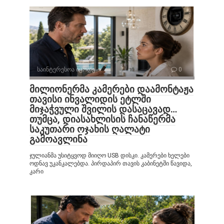
საინტერესოა იცოდე
0
მილიონერმა კამერები დაამონტაჟა
თავისი ინვალიდის ეტლში
მიჯაჭვული შვილის დასაცავად…
თუმცა, დიასახლისის ჩანაწერმა
საკუთარი ოჯახის ღალატი
გამოავლინა
ჯულიანმა უსიტყვოდ მიიღო USB დისკი. კამერები ხელები
ოდნავ უკანკალებდა. პირდაპირ თავის კაბინეტში წავიდა,
კარი